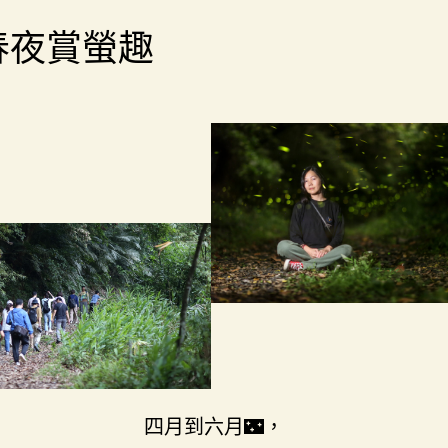
春夜賞螢趣
四月到六月🌃，