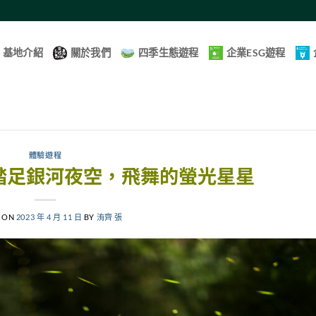
基地介紹
關於我們
四季生態遊程
企業ESG遊程
體驗遊程
踏足銀河夜空，飛舞的螢光星星
 ON
2023 年 4 月 11 日
BY
洧齊 張