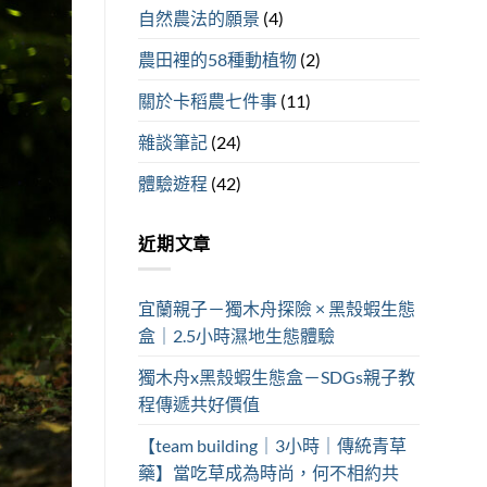
自然農法的願景
(4)
農田裡的58種動植物
(2)
關於卡稻農七件事
(11)
雜談筆記
(24)
體驗遊程
(42)
近期文章
宜蘭親子－獨木舟探險 × 黑殼蝦生態
盒｜2.5小時濕地生態體驗
獨木舟x黑殼蝦生態盒－SDGs親子教
程傳遞共好價值
【team building｜3小時｜傳統青草
藥】當吃草成為時尚，何不相約共