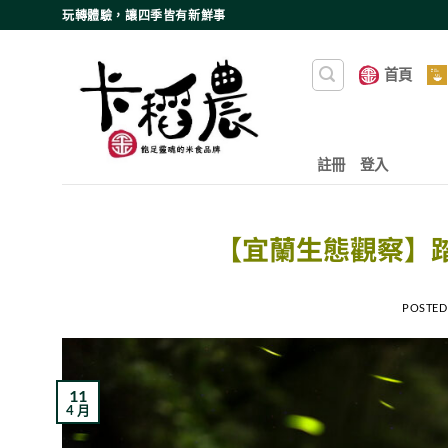
Skip
玩轉體驗，讓四季皆有新鮮事
to
content
首頁
註冊
登入
【宜蘭生態觀察】
POSTED
11
4 月