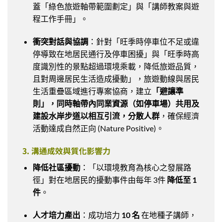
蓋「綠色旅遊軸帶範圍劃定」與「講師教案與遊
程工作手冊」。
衝突對話與協調
：針對「旺季時停車位不足或違
停導致在地居民通行及停車困擾」與「旺季時高
度識別性的景點超過環境乘載，降低旅遊品質，
且對周邊居民生活造成擾動」，旅遊動線與居民
生活重疊區域進行專案協商，建立
「避讓準
則」，同時軸帶內同業資源（如停車場）共用及
建設水岸步道以相互引流，分散人群
，確保經濟
活動達成自然正向 (Nature Positive)。
3. 溝通成效與質化影響力
降低社區擾動
：「以環境教育為核心之發展路
徑」對在地居民的擾動事件由每年 3件
降低至 1
件
。
人才培力產出
：成功培力
10 名
在地種子講師，