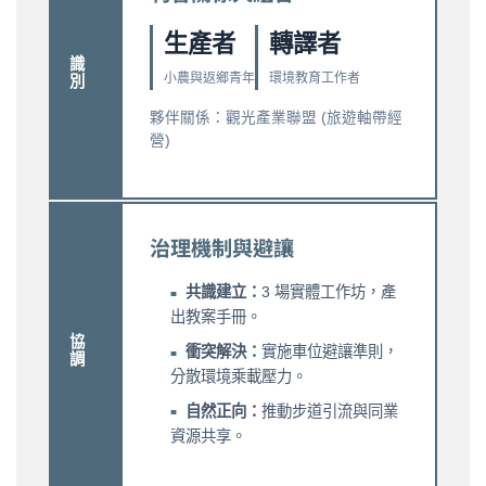
生產者
轉譯者
識別
小農與返鄉青年
環境教育工作者
夥伴關係：觀光產業聯盟 (旅遊軸帶經
營)
治理機制與避讓
共識建立：
3 場實體工作坊，產
出教案手冊。
協調
衝突解決：
實施車位避讓準則，
分散環境乘載壓力。
自然正向：
推動步道引流與同業
資源共享。