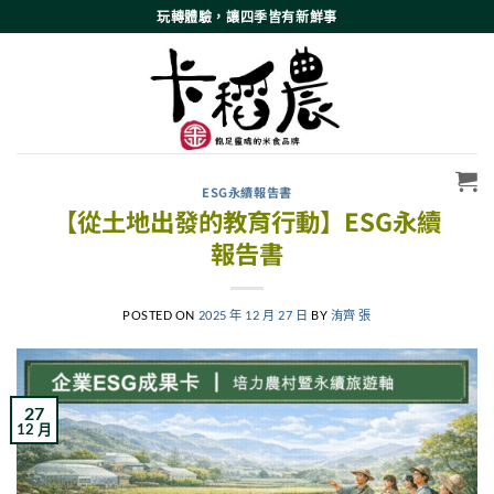
Skip
玩轉體驗，讓四季皆有新鮮事
to
content
ESG永續報告書
【從土地出發的教育行動】ESG永續
報告書
POSTED ON
2025 年 12 月 27 日
BY
洧齊 張
27
12 月