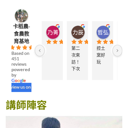
卡稻農-
郭乃菁
廖力辰
蘇哲弘
食農教
1 年前
1 年前
1 年前
育基地
4.9
第二
控土
Based on
次來
窯好
451
訪！
玩
reviews
下次
powered
by
要再
G
o
o
g
l
e
來😍
review us on
講師陣容