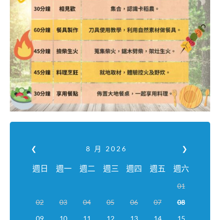
❮
8 月
2026
❯
週日
週一
週二
週三
週四
週五
週六
01
02
03
04
05
06
07
08
09
10
11
12
13
14
15