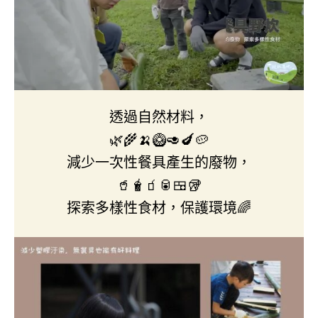
透過自然材料，
🌿🌾🍌🥝🥑🍆🥔
減少一次性餐具產生的廢物，
🥤🧋🧃🥫🍱🥡
探索多樣性食材，保護環境🌈