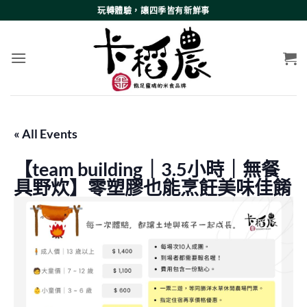
Skip
玩轉體驗，讓四季皆有新鮮事
to
content
« All Events
【team building｜3.5小時｜無餐
具野炊】零塑膠也能烹飪美味佳餚