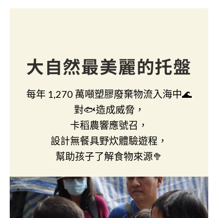
大自然最美麗的托盤
每年 1,270 萬噸塑膠廢棄物流入海中🌊
對🐟造成威脅，
卡稻農響應號召，
設計無餐具野炊體驗遊程，
幫助孩子了解食物來源🥦