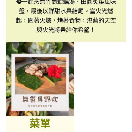
🥘
一起烹煮竹筒蛤蠣湯、田園炙燒風味
盤，最後以鮮甜水果結尾。當火光燃
起，圍著火爐，烤著食物，湛藍的天空
與火光將帶給你希望！
菜單