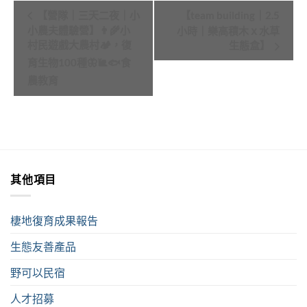
Event
【營隊｜三天二夜｜小
【team building｜2.5
Navigation
小農夫體驗營】👨‍🌾小
小時｜樂高積木ｘ水草
村民遊戲大農村🏕️，復
生態盒】
育生物100種🦋🐌🐟食
農教育
其他項目
棲地復育成果報告
生態友善產品
野可以民宿
人才招募