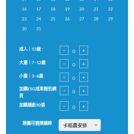
16
17
18
19
20
21
22
23
24
25
26
27
28
29
30
31
成人｜13歲 ↑
−
+
大童｜7–12歲
−
+
小童｜3–6歲
−
+
加購ESG成果報告網
−
+
頁
加購攝影30張
−
+
揪團可選擇講師