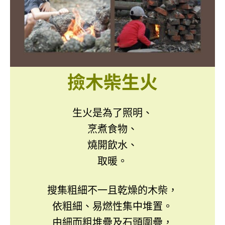
撿木柴
生火
生火是為了照明、
烹煮食物、
燒開飲水、
取暖。
搜集粗細不一且乾燥的木柴，
依粗細、易燃性集中堆置。
由細而粗堆疊及石頭圍疊，