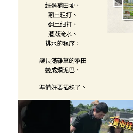
經過補田埂、
翻土粗打、
翻土細打、
灌溉淹水、
排水的程序，
讓長滿雜草的稻田
變成爛泥巴，
準備好要插秧了。