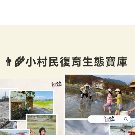
，👨‍🌾小村民復育生態寶庫