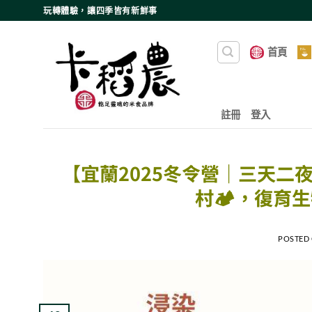
Skip
玩轉體驗，讓四季皆有新鮮事
to
content
首頁
註冊
登入
【宜蘭2025冬令營｜三天二夜
村🏕️，復育生
POSTED