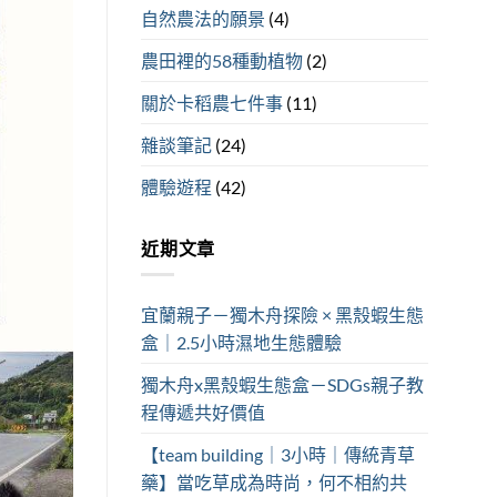
自然農法的願景
(4)
農田裡的58種動植物
(2)
關於卡稻農七件事
(11)
雜談筆記
(24)
體驗遊程
(42)
近期文章
宜蘭親子－獨木舟探險 × 黑殼蝦生態
盒｜2.5小時濕地生態體驗
獨木舟x黑殼蝦生態盒－SDGs親子教
程傳遞共好價值
【team building｜3小時｜傳統青草
藥】當吃草成為時尚，何不相約共