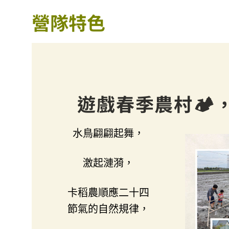
營隊特色
遊戲春季農村🏕️
水鳥翩翩起舞，
激起漣漪，
卡稻農順應二十四
節氣的自然規律，