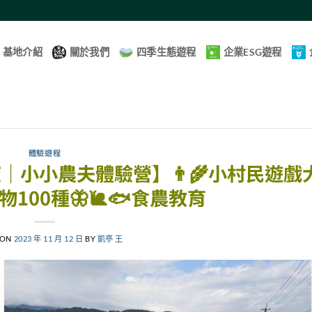
基地介紹
關於我們
四季生態遊程
企業ESG遊程
體驗遊程
｜小小農夫體驗營】👨‍🌾小村民遊戲
物100種🦋🐌🐟食農教育
 ON
2023 年 11 月 12 日
BY
凱亭 王