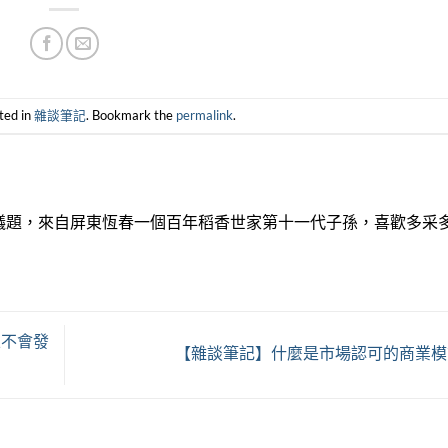
ted in
雜談筆記
. Bookmark the
permalink
.
議題，來自屏東恆春一個百年稻香世家第十一代子孫，喜歡多采
且不會發
【雜談筆記】什麼是市場認可的商業