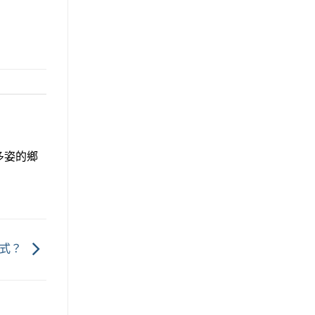
多姿的鄉
模式？