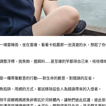
一場雷陣雨，坐在窗邊，看著卡稻農那一池清澈的水，想起了你
調整浮標、挑魚鉤、選餌料……甚至連釣竿都得自己來，吱吱喳
是一種帶著歉意的行動──對生命的歉意，對錯誤的反省。
魚陷阱、甩網的方式，嘗試移除這些人為錯誤帶來的入侵者。
待牛屎鯽媽媽將魚卵寄託於河蚌體內，讓牠們彼此庇護、彼此依
的溝渠與埤塘被填平、水泥化、開發得面目全非，孩子們不再知