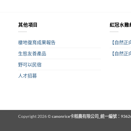
其他項目
紅冠水雞
棲地復育成果報告
【自然正
生態友善產品
【自然正向
野可以民宿
人才招募
Copyright 2026 ©
canonrice卡稻農有限公司_統一編號：93626