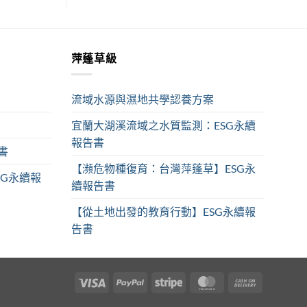
萍蓬草級
流域水源與濕地共學認養方案
宜蘭大湖溪流域之水質監測：ESG永續
報告書
書
【瀕危物種復育：台灣萍蓬草】ESG永
SG永續報
續報告書
【從土地出發的教育行動】ESG永續報
告書
Visa
PayPal
Stripe
MasterCard
Cash
On