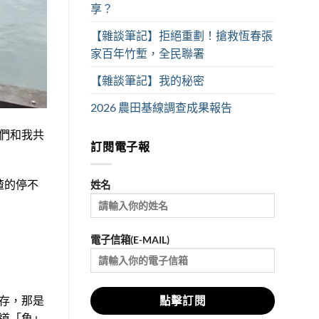
享？
【雜談筆記】拒絕重劃！搶救恆春張
家百年竹塹，全民聯署
【雜談筆記】我的秘密
2026 農田基線調查成果報告
們和我共
訂閱電子報
喳的停不
姓名
電子信箱(E-MAIL)
存，那是
道「魚」