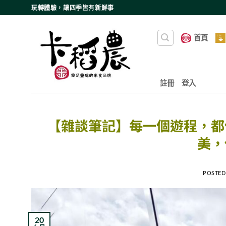
Skip
玩轉體驗，讓四季皆有新鮮事
to
content
首頁
註冊
登入
【雜談筆記】每一個遊程，都
美，
POSTED
20