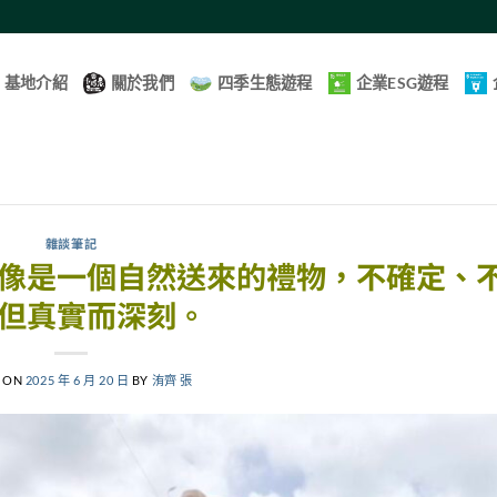
基地介紹
關於我們
四季生態遊程
企業ESG遊程
雜談筆記
像是一個自然送來的禮物，不確定、
但真實而深刻。
 ON
2025 年 6 月 20 日
BY
洧齊 張