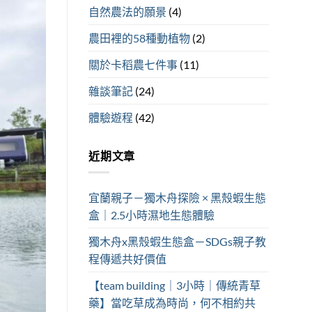
自然農法的願景
(4)
農田裡的58種動植物
(2)
關於卡稻農七件事
(11)
雜談筆記
(24)
體驗遊程
(42)
近期文章
宜蘭親子－獨木舟探險 × 黑殼蝦生態
盒｜2.5小時濕地生態體驗
獨木舟x黑殼蝦生態盒－SDGs親子教
程傳遞共好價值
【team building｜3小時｜傳統青草
藥】當吃草成為時尚，何不相約共