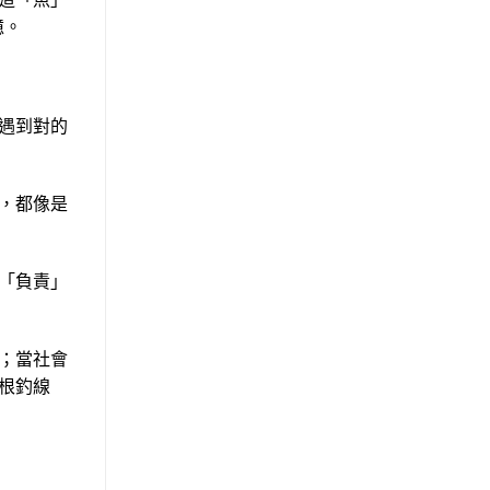
憶。
遇到對的
，都像是
「負責」
；當社會
根釣線