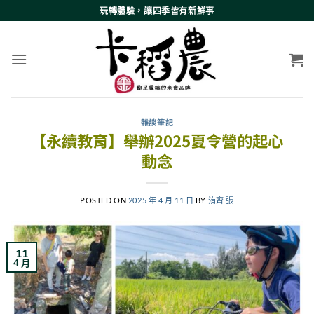
Skip
玩轉體驗，讓四季皆有新鮮事
to
content
雜談筆記
【永續教育】舉辦2025夏令營的起心
動念
POSTED ON
2025 年 4 月 11 日
BY
洧齊 張
11
4 月