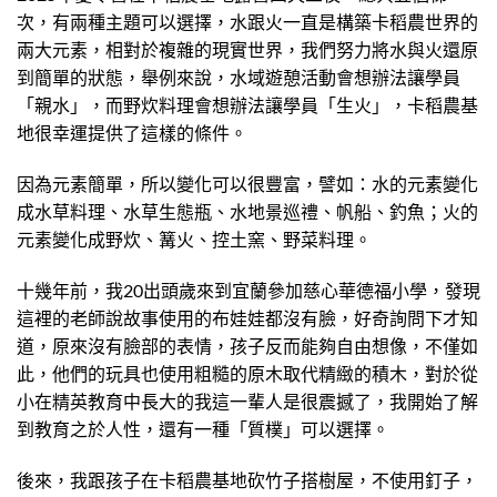
次，有兩種主題可以選擇，水跟火一直是構築卡稻農世界的
兩大元素，相對於複雜的現實世界，我們努力將水與火還原
到簡單的狀態，舉例來說，水域遊憩活動會想辦法讓學員
「親水」，而野炊料理會想辦法讓學員「生火」，卡稻農基
地很幸運提供了這樣的條件。
因為元素簡單，所以變化可以很豐富，譬如：水的元素變化
成水草料理、水草生態瓶、水地景巡禮、帆船、釣魚；火的
元素變化成野炊、篝火、控土窯、野菜料理。
十幾年前，我20出頭歲來到宜蘭參加慈心華德福小學，發現
這裡的老師說故事使用的布娃娃都沒有臉，好奇詢問下才知
道，原來沒有臉部的表情，孩子反而能夠自由想像，不僅如
此，他們的玩具也使用粗糙的原木取代精緻的積木，對於從
小在精英教育中長大的我這一輩人是很震撼了，我開始了解
到教育之於人性，還有一種「質樸」可以選擇。
後來，我跟孩子在卡稻農基地砍竹子搭樹屋，不使用釘子，