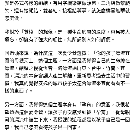
就是各式各樣的繩結，有用字橫梁結做籬笆、三角結做攀爬
架、還有接繩結、雙套結、接棍結等等，該怎麼樸實無華就
怎麼做。
我對於「質樸」的想像，是一種生命底層的厚度，容易被人
遺忘，卻擁有了強大的韌性，無所謂別人如何評價。
回過頭來說，為什麼這一次夏令營選擇：「你的孩子漂流宜
蘭的母親河上」這個主題，一方面是我覺得自己的生命總在
漂流，結婚之後從恆春一路漂流過屏東、台中、竹南、宜
蘭，漂流的本身會讓人產生解離，重新思考過去生活中的習
慣，我真的覺得安逸的城市孩子太適合漂流來宜蘭看看不一
樣的東西了。
另一方面，我覺得這個主題本身有「孕育」的意涵，我很希
望透過這個夏令營，讓孩子再次感受到被「孕育」，從母親
河的漂流中被生下來，我授課的遊程都是以孩子自己是一回
事，我自己怎麼看待孩子是一回事。