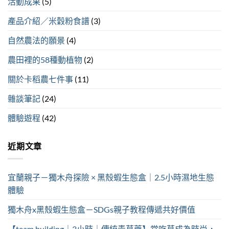
活動成果
(5)
產品介紹／米穀粉食譜
(3)
自然農法的願景
(4)
農田裡的58種動植物
(2)
關於卡稻農七件事
(11)
雜談筆記
(24)
體驗遊程
(42)
近期文章
宜蘭親子－獨木舟探險 × 黑殼蝦生態盒｜2.5小時濕地生態
體驗
獨木舟x黑殼蝦生態盒－SDGs親子教程傳遞共好價值
【team building｜3小時｜傳統青草藥】當吃草成為時尚，