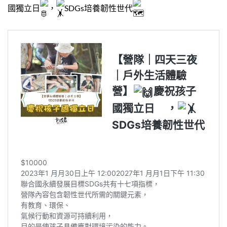
國獨立日
，
SDGs培養韌性世代