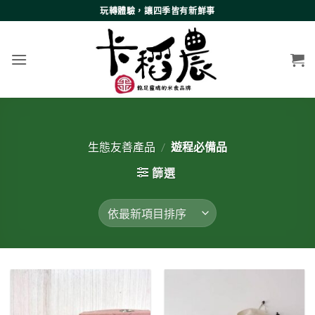
Skip
玩轉體驗，讓四季皆有新鮮事
to
content
生態友善產品
/
遊程必備品
篩選