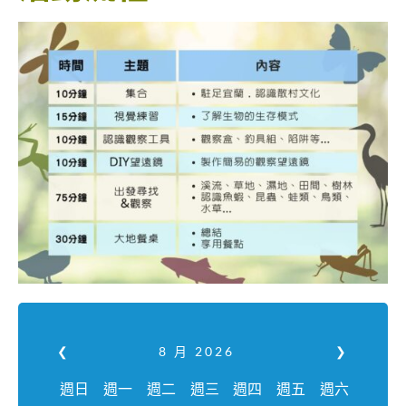
❮
8 月
2026
❯
週日
週一
週二
週三
週四
週五
週六