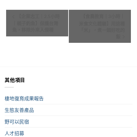
Event
【企業志工｜2.5小時
【食農教育｜3小時｜
Navigation
｜親子釣魚】保護台灣
米食文化體驗】用這種
魚，移除外來入侵種
「米」，煮一鍋好吃的
飯
其他項目
棲地復育成果報告
生態友善產品
野可以民宿
人才招募