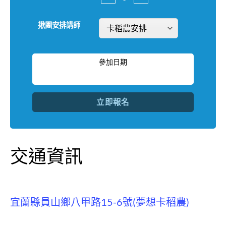
揪團安排講師
參加日期
立即報名
交通資訊
宜蘭縣員山鄉八甲路15-6號(夢想卡稻農)